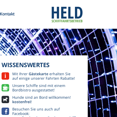
Kontakt
WISSENSWERTES
Mit Ihrer
Gästekarte
erhalten Sie
auf einige unserer Fahrten Rabatte!
Unsere Schiffe sind mit einem
Bordbistro ausgestattet!
Hunde sind an Bord willkommen!
kostenfrei!
Besuchen Sie uns auch auf
Facebook: