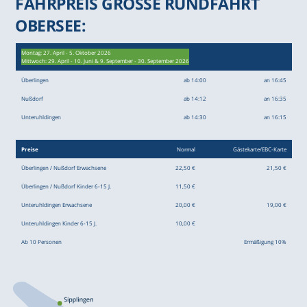
FAHRPREIS GROSSE RUNDFAHRT O
BERSEE:
Montag:
27. April
-
5. Oktober 2026
Mittwoch: 29. April - 10. Juni & 9. September - 30. September 2026
Überlingen
ab 14:00
an 16:45
Nußdorf
ab 14:12
an 16:35
Unteruhldingen
ab 14:30
an 16:15
Preise
Normal
Gästekarte/EBC-Karte
Überlingen / Nußdorf Erwachsene
22,50 €
21,50 €
Überlingen / Nußdorf Kinder
6-15 J.
11,50 €
Unteruhldingen Erwachsene
20,00 €
19,00 €
Unteruhldingen Kinder
6-15 J.
10,00 €
Ab 10 Personen
Ermäßigung 10%