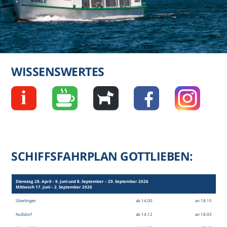
WISSENSWERTES
SCHIFFSFAHRPLAN GOTTLIEBEN:
Dienstag 28. April – 9. Juni und 8. September – 29. September 2026
Mittwoch 17. Juni – 2. September 2026
Überlingen
ab 14.00
an 18.15
Nußdorf
ab 14.12
an 18.05