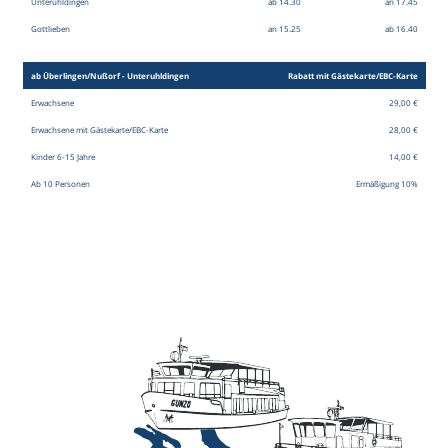
Unteruhldingen
ab 14.30
an 17.45
Gottlieben
an 15.25
ab 16.40
ab Überlingen/­Nußorf - Unteruhldingen
Rabatt mit Gästekarte/EBC-Karte
Erwachsene
29,00 €
Erwachsene mit Gästekarte/EBC-Karte
28,00 €
Kinder
6-15 Jahre
14,00 €
Ab 10 Personen
Ermäßigung 10%