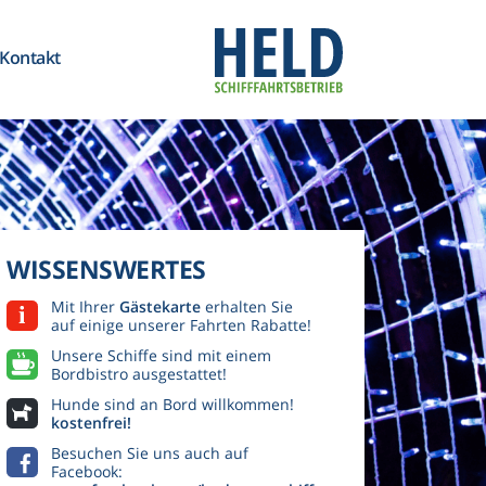
Kontakt
WISSENSWERTES
Mit Ihrer
Gästekarte
erhalten Sie
auf einige unserer Fahrten Rabatte!
Unsere Schiffe sind mit einem
Bordbistro ausgestattet!
Hunde sind an Bord willkommen!
kostenfrei!
Besuchen Sie uns auch auf
Facebook: